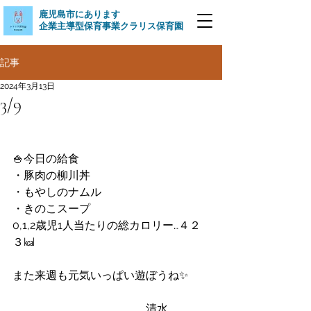
​鹿児島市にあります
企業主導型保育事業クラリス保育園
記事
2024年3月13日
3/9
🍚今日の給食
・豚肉の柳川丼
・もやしのナムル
・きのこスープ
0,1,2歳児1人当たりの総カロリー…４２
３㎉
また来週も元気いっぱい遊ぼうね✨
　　　　　　　　　　　　清水