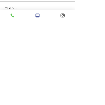
コメント
８月６日（木）
８月５日（水）
コメントを追加…
​株式会社クラリス
​☎️099-296-9722
​企業主導型保育事業 クラリス保育園小松原
by sunny side
​鹿児島市小松原
1
丁目
42-3​