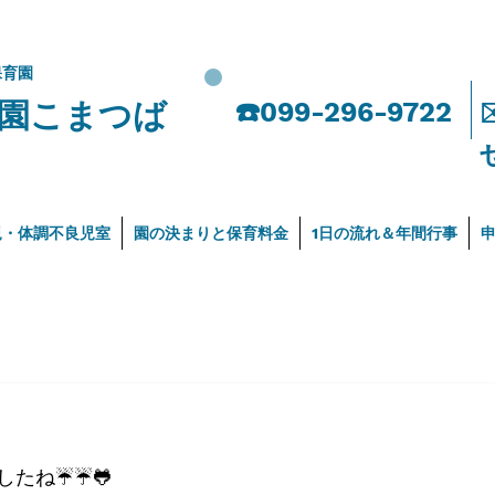
保育園
園こまつば
​☎️099-296-9722
児・体調不良児室
園の決まりと保育料金
1日の流れ＆年間行事
したね☔☔🐸