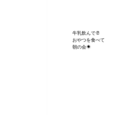
牛乳飲んで🥛
おやつを食べて
朝の会☀