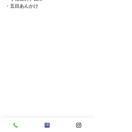
・五目あんかけ
あしたは火曜日✨
水遊びの日となっております！