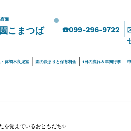
保育園
園こまつば
​☎️099-296-9722
児・体調不良児室
園の決まりと保育料金
1日の流れ＆年間行事
たを覚えているおともだち✨